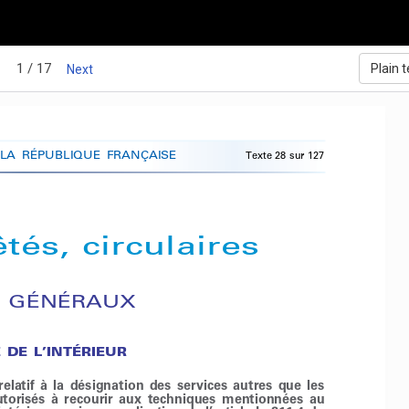
1 / 17
Plain t
Next
 LA  RÉPUBLIQUE 
FRANÇAISE 
Texte 
28 sur 127 
êtés, 
circulaires 
 
GÉNÉRAUX 
 
DE L’INTÉRIEUR 
relatif 
à  la 
désignation 
des 
services 
autres 
que 
les 
torisés 
à  recourir 
aux 
techniques 
mentionnées 
au 