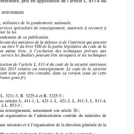
intérieure, 
pris 
en 
application 
de 
l’article 
L. 
811-4 
du 
: 
INTD1525532D 
, 
militaires 
de la gendarmerie 
nationale. 
ervices 
spécialisés 
de renseignement, 
autorisés 
à recourir 
à 
par la loi. 
lendemain 
de sa publication. 
levant 
des ministres 
de la défense 
et de l’intérieur 
qui peuvent 
 
au titre V du livre 
VIII de la partie 
législative 
du code 
de la 
au  même 
livre, 
à  l’exclusion 
des  techniques 
prévues 
aux 
 
service 
les finalités 
pouvant 
être invoquées 
et les techniques 
ication 
de l’article 
L. 811-4 
du code 
de la sécurité 
intérieure 
llet 
2015 
relative 
au renseignement. 
Le code 
de la sécurité 
sent 
texte 
peut 
être consulté, 
dans 
sa version 
issue 
de cette 
france.gouv.fr). 
L. 
3211-3, 
R. 
3225-4 
et  R. 
3225-5
; 
es 
articles 
L. 
411-1, 
L. 
421-1, 
L. 
421-2, 
L. 
811-3, 
L. 
811-4, 
 
à L. 
853-3
; 
au 
renseignement, 
notamment 
son 
article 
26
; 
nt 
organisation 
de 
l’administration 
centrale 
du 
ministère 
de 
aux 
missions 
et à l’organisation 
de 
la direction 
générale 
de 
la 