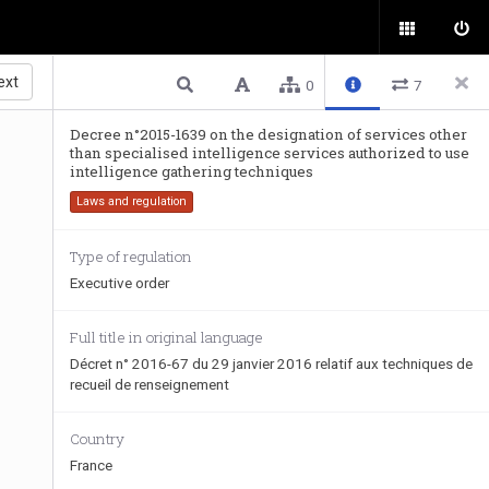
ext
0
7
Decree n°2015-1639 on the designation of services other
than specialised intelligence services authorized to use
intelligence gathering techniques
Laws and regulation
Type of regulation
Executive order
Full title in original language
Décret n° 2016-67 du 29 janvier 2016 relatif aux techniques de
recueil de renseignement
Country
France