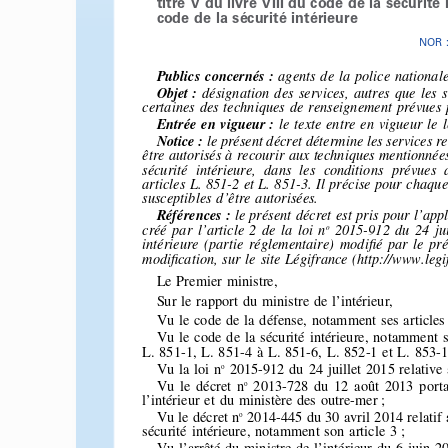
titre 
V du 
livre 
VIII 
du 
code 
de 
la 
sécurité 
code 
de 
la 
sécurité 
intérieure 
NOR 
Publics 
concernés
: 
agents 
de la police 
nationale
Objet
: 
désignation 
des services, 
autres 
que les s
certaines 
des techniques 
de renseignement 
prévues 
Entrée 
en vigueur
: 
le texte 
entre 
en vigueur 
le 
Notice
: 
le présent 
décret 
détermine 
les services 
re
être autorisés 
à recourir 
aux techniques 
mentionnées
sécurité 
intérieure, 
dans 
les  conditions 
prévues 
articles 
L. 851-2 
et L. 851-3. 
Il précise 
pour 
chaque
susceptibles 
d’être 
autorisées. 
Références
: 
le présent 
décret 
est pris pour 
l’appl
o 
créé 
par l’article 
2 de la loi n
2015-912 
du 24 jui
intérieure 
(partie 
réglementaire) 
modifié 
par le pré
modification, 
sur le site Légifrance 
(http://www.legi
Le 
Premier 
ministre, 
Sur 
le  rapport 
du 
ministre 
de 
l’intérieur, 
Vu 
le code 
de 
la défense, 
notamment 
ses 
articles 
Vu 
le  code 
de 
la  sécurité 
intérieure, 
notamment 
s
L. 
851-1, 
L. 
851-4 
à L. 
851-6, 
L. 
852-1 
et L. 
853-1
o 
Vu 
la loi 
n
2015-912 
du 
24 
juillet 
2015 
relative 
o 
Vu 
le 
décret 
n
2013-728 
du 
12 
août 
2013 
porta
l’intérieur 
et  du 
ministère 
des 
outre-mer
; 
o 
Vu 
le décret 
n
2014-445 
du 
30 
avril 
2014 
relatif 
sécurité 
intérieure, 
notamment 
son 
article 
3 ; 