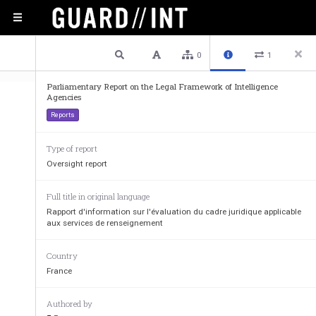
1 / 205
Previous
Next
Plain text
0
1
Parliamentary Report on the Legal Framework of Intelligence
Agencies
Reports
Type of report
Oversight report
N
 1022 
°
Full title in original language
Rapport d'information sur l'évaluation du cadre juridique applicable
—— 
aux services de renseignement
ASSEMBLÉE  NATIONAL
Country
CONSTITUTION DU 4 OCTOBRE 1958 
QUATORZIÈME LÉGISLATURE 
France
Enregistré à la Présidence de l’Assemblée nationale le 14 mai 2013.
Authored by