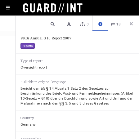
1 / 8
Previous
Next
Plain text
0
18
PKGr Annual G 10 Report 2007
Reports
Deutscher Bundestag
Type of report
Oversight report
16. Wahlperiode
Full title in original language
Bericht gemäß § 14 Absatz 1 Satz 2 des Gesetzes zur
Beschränkung des Brief-, Post- und Fernmeldegeheimnisses (Artikel
10-Gesetz – G10) über die Durchführung sowie Art und Umfang der
Unterrichtung
Maßnahmen nach den §§ 3, 5 und 8 dieses Gesetzes
durch das Parlamentarische Kontrollgremium (
Country
Germany
Bericht gemäß § 14 Absatz 1 Satz 2 
des Gesetze
Brief-, Post- und Fernmeldegeheimnis
ses (Artik
Authored by