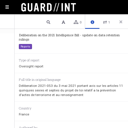
1 / 8
Previous
Next
Plain text
0
1
Deliberation on the 2021 Intelligence Bill - update on data retention
rulings
Reports
Type of report
Oversight report
Délibération  n°  2021-
053
  du  3  mai
Full title in original language
articles 11 quinquies, 11 sexies et 11 se
Déliberation 2021-053 du 3 mai 2021 portant avis sur les articles 11
quinquies sexies et septies du projet de loi relatif a la prévention
à la prévention d’actes de terrorism
d'actes de terrorisme et au renseignement
(d
emande d’avis n° 
21
Country
La Commission nationale de l'informatique et des l
France
Saisie  par 
le ministère de l’intérieur
d’une deman
quinquies, 11 sexies et 11 septies d’un projet de l
Authored by