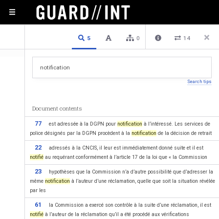
1 / 110
Previous
Next
Plain text
5
0
14
Search tips
Document contents
77
est adressée à la DGPN pour
notification
à l’intéressé. Les services de
police désignés par la DGPN procèdent à la
notification
de la décision de retrait
22
adressés à la CNCIS, il leur est immédiatement donné suite et il est
Sommaire
notifié
au requérant conformément à l’article 17 de la loi que « la Commission
23
hypothèses que la Commission n’a d’autre possibilité que d’adresser la
même
notification
à l’auteur d’une réclamation, quelle que soit la situation révélée
par les
61
la Commission a exercé son contrôle à la suite d’une réclamation, il est
...................................................................
Avant-propos
notifié
à l’auteur de la réclamation qu’il a été procédé aux vérifications