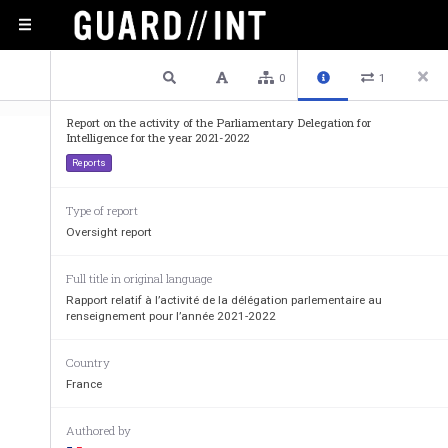
1 / 79
Previous
Next
Plain text
0
1
Report on the activity of the Parliamentary Delegation for
Intelligence for the year 2021-2022
Reports
Type of report
Oversight report
N°
5128 
Full title in original language
Rapport relatif à l’activité de la délégation parlementaire au
ASSEMBLÉE
NATIONALE
renseignement pour l’année 2021-2022
CONSTITUTION DU 4 OCTOBRE 1958
QUINZIÈME LÉGISLATURE
Country
France
Enregistré à la 
p
résidence de l’Assemblée nationale
le 
24 février 2022
Authored by