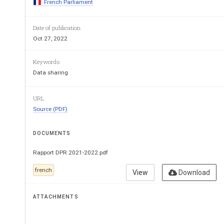
French Parliament
Date of publication
Oct 27, 2022
RAPPOR
Keywords
Data sharing
FAIT
URL
au nom de la délégation parlementa
Source (PDF)
DOCUMENTS
relatif à l’
activité
 de la 
délégation parlementaire au r
Rapport DPR 2021-2022.pdf
french
View
Download
PAR
ATTACHMENTS
M. 
François
-Noël BUFF